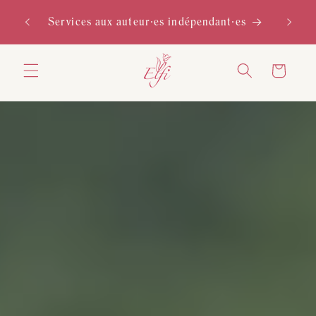
et
Bienv
passer
Services aux auteur∙es indépendant∙es
au
contenu
Panier