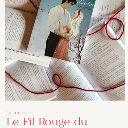
Ouvrir
le
ÉDITIONS ELFI
média
Le Fil Rouge du
1
dans