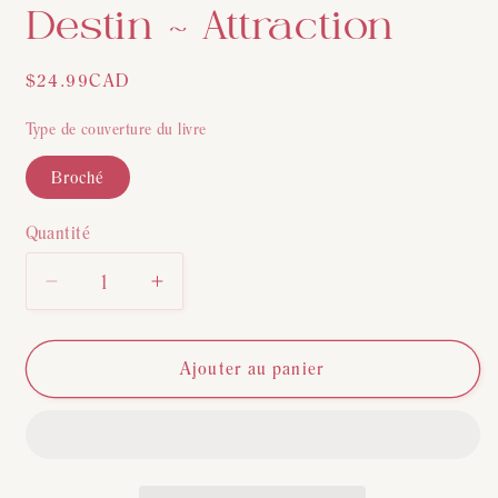
une
Destin ~ Attraction
fenêtre
modale
Prix
$24.99CAD
habituel
Type de couverture du livre
Broché
Quantité
Quantité
Réduire
Augmenter
la
la
quantité
quantité
de
de
Ajouter au panier
Le
Le
Fil
Fil
Rouge
Rouge
du
du
Destin
Destin
~
~