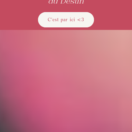
du Destin
C'est par ici <3