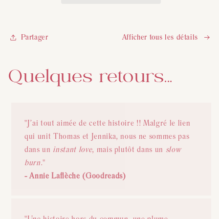
Attraction
Attraction
Partager
Afficher tous les détails
Quelques retours...
"J’ai tout aimée de cette histoire !! Malgré le lien
qui unit Thomas et Jennika, nous ne sommes pas
dans un
instant love
, mais plutôt dans un
slow
burn
."
- Annie Laflèche (Goodreads)
"Une histoire hors du commun, une plume